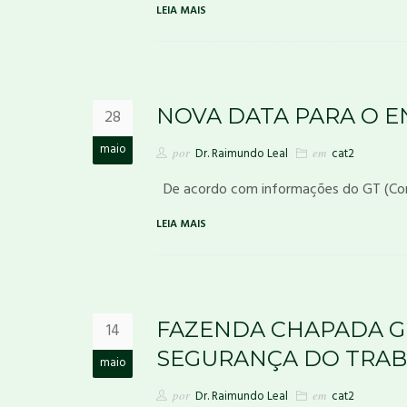
LEIA MAIS
NOVA DATA PARA O E
28
maio
por
Dr. Raimundo Leal
em
cat2
De acordo com informações do GT (Conf
LEIA MAIS
FAZENDA CHAPADA G
14
SEGURANÇA DO TRA
maio
por
Dr. Raimundo Leal
em
cat2