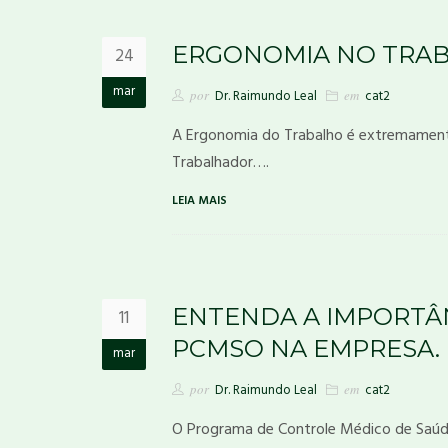
ERGONOMIA NO TRAB
24
mar
por
Dr. Raimundo Leal
em
cat2
A Ergonomia do Trabalho é extremament
Trabalhador….
LEIA MAIS
ENTENDA A IMPORTÂN
11
PCMSO NA EMPRESA.
mar
por
Dr. Raimundo Leal
em
cat2
O Programa de Controle Médico de Saúd