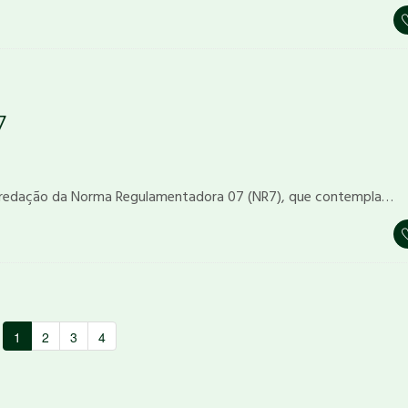
7
 redação da Norma Regulamentadora 07 (NR7), que contempla…
1
2
3
4