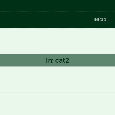
INÍCIO
In: cat2