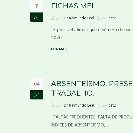
FICHAS MEI
11
jun
por
Dr. Raimundo Leal
em
cat2
É possível afirmar que o número de micr
2020….
LEIA MAIS
ABSENTEÍSMO, PRES
04
TRABALHO.
jun
por
Dr. Raimundo Leal
em
cat2
FALTAS FREQUENTES, FALTA DE PROD
ÍNDICES DE ABSENTEÍSMO,…