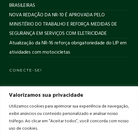
BRASILEIRAS
NOVA REDAÇÃO DA NR-10 É APROVADA PELO
MINISTÉRIO DO TRABALHO E REFORÇA MEDIDAS DE
SEGURANÇA EM SERVIÇOS COM ELETRICIDADE
Atualização da NR-16 reforça obrigatoriedade do LIP em
atividades com motocicletas
CONECTE-SE!
Ver no Instagram
Valorizamos sua privacidade
Utilizamos cookies para aprimorar sua experiência de navegação,
CONTATOS
exibir anúncios ou conteúdo personalizado e analisar nosso
tráfego. Ao clicar em “Aceitar todos”, você concorda com nosso
Endereço: R. Estudante Danilo Romero, 1402, Horto,
uso de cookies.
Teresina-PI, Cep: 64052-510