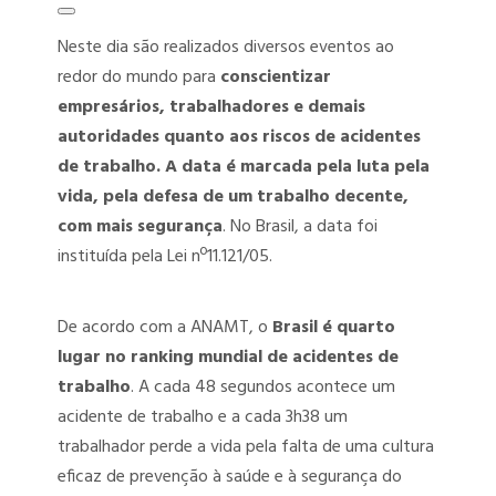
PERITO MÉDICO ASSISTENTE
Neste dia são realizados diversos eventos ao
PERITO MÉDICO JUDICIAL
redor do mundo para
conscientizar
empresários, trabalhadores e demais
UNIVERSALIZAÇÃO DAS PERÍCIAS MÉDICAS – PERÍCIA PARA QUEM
autoridades quanto aos riscos de acidentes
PRECISA
de trabalho. A data é marcada pela luta pela
vida, pela defesa de um trabalho decente,
com mais segurança
. No Brasil, a data foi
instituída pela Lei nº11.121/05.
De acordo com a ANAMT, o
Brasil é quarto
lugar no ranking mundial de acidentes de
trabalho
. A cada 48 segundos acontece um
acidente de trabalho e a cada 3h38 um
trabalhador perde a vida pela falta de uma cultura
eficaz de prevenção à saúde e à segurança do