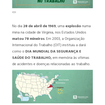
PGRSS – PROGRAMA DE GERENCIAMENTO DE RESÍDUOS DOS
SERVIÇOS DE SAÚDE
PCMSO – PROGRAMA DE CONTROLE MÉDICO DE SAÚDE
No dia
28 de abril de 1969
, uma
explosão
numa
OCUPACIONAL
mina na cidade de Virginia, nos Estados Unidos
matou 78 mineiros
. Em 2003, a Organização
LTCAT – LAUDO TÉCNICO DAS CONDIÇÕES AMBIENTAIS DO
Internacional do Trabalho (OIT) instituiu a dará
TRABALHO
como o
DIA MUNDIAL DA SEGURANÇA E
LIP – LAUDO DE INSALUBRIDADE E PERICULOSIDADE
SAÚDE DO TRABALHO,
em memória às vítimas
de acidentes e doenças relacionadas ao trabalho.
ENVIO DOS EVENTOS SST AO ESOCIAL
AET – ANÁLISE ERGONÔMICA DO TRABALHO
DET – DOMICÍLIO ELETRÔNICO TRABALHISTA
TREINAMENTOS SST