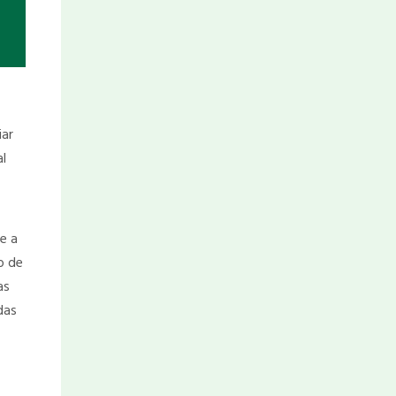
iar
al
e a
o de
as
das