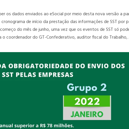
ber os dados enviados ao eSocial por meio desta nova versão a par
o cronograma de início da prestação das informações de SST por p
o começo do mês de junho, uma vez que os eventos de SST só pod
a o coordenador do GT-Confederativo, auditor fiscal do Trabalho,