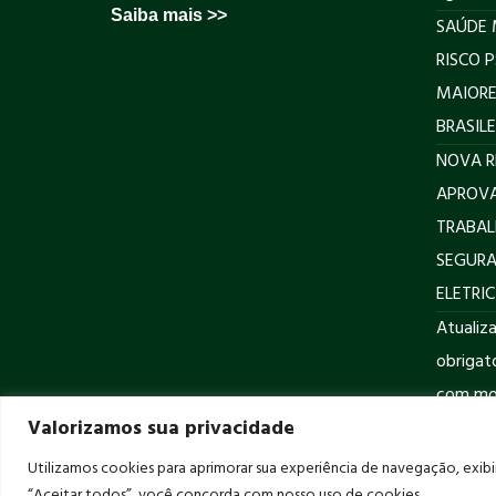
Saiba mais >>
SAÚDE 
RISCO 
MAIORE
BRASILE
NOVA R
APROVA
TRABAL
SEGURA
ELETRI
Atualiz
obrigat
com mot
Valorizamos sua privacidade
Utilizamos cookies para aprimorar sua experiência de navegação, exibi
Desenvolvido por
CX
“Aceitar todos”, você concorda com nosso uso de cookies.