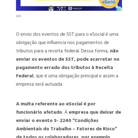
PGRSS – PROGRAMA DE GERENCIAMENTO DE RESÍDUOS DOS
SERVIÇOS DE SAÚDE
PCMSO – PROGRAMA DE CONTROLE MÉDICO DE SAÚDE
O envio dos eventos de SST para o eSocial é uma
OCUPACIONAL
obrigação que influencia nos pagamentos de
tributos para a receita federal. Dessa forma,
não
LTCAT – LAUDO TÉCNICO DAS CONDIÇÕES AMBIENTAIS DO
enviar os eventos de SST, pode acarretar no
TRABALHO
pagamento errado dos tributos à Receita
LIP – LAUDO DE INSALUBRIDADE E PERICULOSIDADE
Federal
, que é uma obrigação principal e assim a
empresa será autuada.
ENVIO DOS EVENTOS SST AO ESOCIAL
AET – ANÁLISE ERGONÔMICA DO TRABALHO
A multa referente ao eSocial é por
funcionário afetado
. A
empresa que deixar de
DET – DOMICÍLIO ELETRÔNICO TRABALHISTA
enviar o evento S- 2240 “Condições
Ambientais do Trabalho – Fatores de Risco”
TREINAMENTOS SST
de todos os colaboradores, por exemplo,