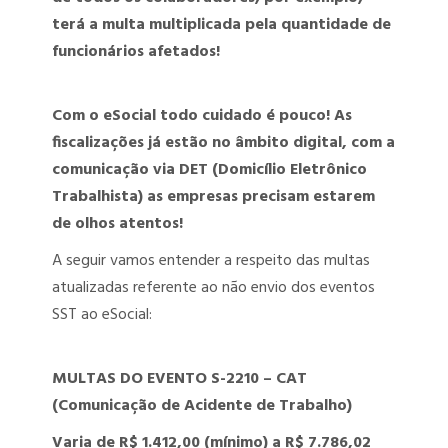
PERITO MÉDICO ASSISTENTE
terá a multa multiplicada pela quantidade de
funcionários afetados!
PERITO MÉDICO JUDICIAL
UNIVERSALIZAÇÃO DAS PERÍCIAS MÉDICAS – PERÍCIA PARA QUEM
Com o eSocial todo cuidado é pouco! As
PRECISA
fiscalizações já estão no âmbito digital, com a
comunicação via DET (Domicílio Eletrônico
Trabalhista) as empresas precisam estarem
de olhos atentos!
A seguir vamos entender a respeito das multas
atualizadas referente ao não envio dos eventos
SST ao eSocial:
MULTAS DO EVENTO S-2210 – CAT
(Comunicação de Acidente de Trabalho)
Varia de R$ 1.412,00 (mínimo) a R$ 7.786,02