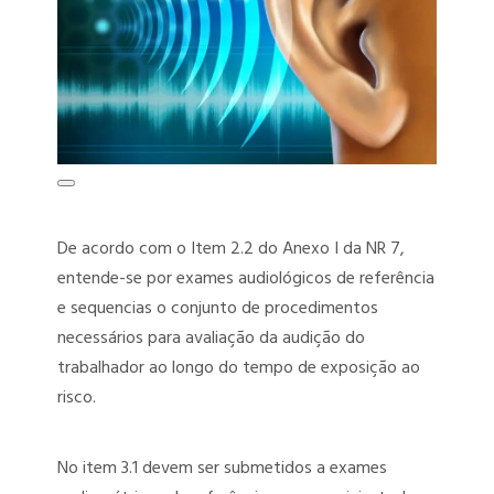
PGRSS – PROGRAMA DE GERENCIAMENTO DE RESÍDUOS DOS
SERVIÇOS DE SAÚDE
PCMSO – PROGRAMA DE CONTROLE MÉDICO DE SAÚDE
OCUPACIONAL
LTCAT – LAUDO TÉCNICO DAS CONDIÇÕES AMBIENTAIS DO
TRABALHO
De acordo com o Item 2.2 do Anexo I da NR 7,
LIP – LAUDO DE INSALUBRIDADE E PERICULOSIDADE
entende-se por exames audiológicos de referência
e sequencias o conjunto de procedimentos
ENVIO DOS EVENTOS SST AO ESOCIAL
necessários para avaliação da audição do
AET – ANÁLISE ERGONÔMICA DO TRABALHO
trabalhador ao longo do tempo de exposição ao
risco.
DET – DOMICÍLIO ELETRÔNICO TRABALHISTA
TREINAMENTOS SST
No item 3.1 devem ser submetidos a exames