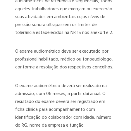
audiométricos de referência e sequenciais, todos
PERITO MÉDICO ASSISTENTE
aqueles trabalhadores que exerçam ou exercerão
suas atividades em ambientais cujos níveis de
PERITO MÉDICO JUDICIAL
pressão sonora ultrapassem os limites de
UNIVERSALIZAÇÃO DAS PERÍCIAS MÉDICAS – PERÍCIA PARA QUEM
tolerância estabelecidos na NR 15 nos anexo 1 e 2.
PRECISA
O exame audiométrico deve ser executado por
profissional habilitado, médico ou fonoaudiólogo,
conforme a resolução dos respectivos concelhos.
O exame audiométrico deverá ser realizado na
admissão, com 06 meses, a partir daí anual. O
resultado do exame deverá ser registrado em
ficha clínica para acompanhamento com
identificação do colaborador com idade, número
do RG, nome da empresa e função.