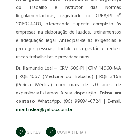
do Trabalho e instrutor das Normas
Regulamentadoras, registrado no CREA/PI nº
1916024483, oferecendo suporte completo às
empresas na elaboração de laudos, treinamentos
e adequação legal. Antecipar-se às exigências é
proteger pessoas, fortalecer a gestão e reduzir
riscos trabalhistas e previdenciários.
Dr. Raimundo Leal — CRM 606-PI | CRM 14968-MA
| RQE 1067 (Medicina do Trabalho) | RQE 3465
(Perícia Médica) com mais de 20 anos de
experiência.
Estamos à sua disposição.
Entre em
contato
WhatsApp: (86) 99834-0724 | E-mail:
rmartinsleal@yahoo.com.br
2
LIKES
COMPARTILHAR