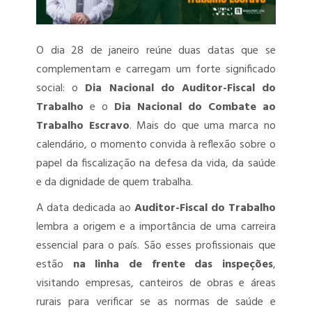
PGRSS – PROGRAMA DE GERENCIAMENTO DE RESÍDUOS DOS
SERVIÇOS DE SAÚDE
O dia 28 de janeiro reúne duas datas que se
complementam e carregam um forte significado
PCMSO – PROGRAMA DE CONTROLE MÉDICO DE SAÚDE
social: o
Dia Nacional do Auditor-Fiscal do
OCUPACIONAL
Trabalho
e o
Dia Nacional do Combate ao
LTCAT – LAUDO TÉCNICO DAS CONDIÇÕES AMBIENTAIS DO
Trabalho Escravo
. Mais do que uma marca no
TRABALHO
calendário, o momento convida à reflexão sobre o
papel da fiscalização na defesa da vida, da saúde
LIP – LAUDO DE INSALUBRIDADE E PERICULOSIDADE
e da dignidade de quem trabalha.
ENVIO DOS EVENTOS SST AO ESOCIAL
A data dedicada ao
Auditor-Fiscal do Trabalho
lembra a origem e a importância de uma carreira
AET – ANÁLISE ERGONÔMICA DO TRABALHO
essencial para o país. São esses profissionais que
DET – DOMICÍLIO ELETRÔNICO TRABALHISTA
estão
na linha de frente das inspeções
,
visitando empresas, canteiros de obras e áreas
TREINAMENTOS SST
rurais para verificar se as normas de saúde e