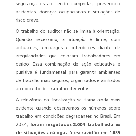
segurança estão sendo cumpridas, prevenindo
PERITO MÉDICO ASSISTENTE
acidentes, doenças ocupacionais e situações de
PERITO MÉDICO JUDICIAL
risco grave.
O trabalho do auditor não se limita à orientação.
UNIVERSALIZAÇÃO DAS PERÍCIAS MÉDICAS – PERÍCIA PARA QUEM
PRECISA
Quando necessário, a atuação é firme, com
autuações, embargos e interdições diante de
irregularidades que colocam trabalhadores em
perigo. Essa combinação de ação educativa e
punitiva é fundamental para garantir ambientes
de trabalho mais seguros, organizados e alinhados
ao conceito de
trabalho decente
.
A relevância da fiscalização se torna ainda mais
evidente quando observamos os números sobre
trabalho em condições degradantes no Brasil. Em
2024,
foram resgatados 2.004 trabalhadores
de situações análogas à escravidão em 1.035