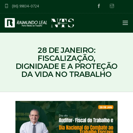
(86) 99834-0724
INÍCIO
28 DE JANEIRO:
SOBRE
FISCALIZAÇÃO,
DIGNIDADE E A PROTEÇÃO
SERVIÇOS
DA VIDA NO TRABALHO
INCLUSÃO DOS RISCOS PSICOSSOCIAIS NO PGR
BLOG
ASO – ATESTADO DE SAÚDE OCUPACIONAL
CONTATO
PGR – PROGRAMA DE GERENCIAMENTO DE RISCOS
PGRTR – PROGRAMA DE GERENCIAMENTO DE RISCOS DO
TRABALHO RURAL