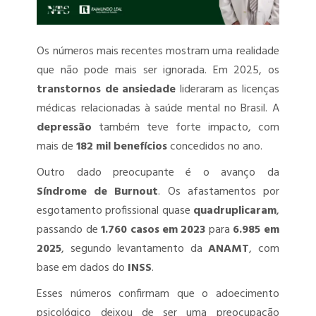
PGRSS – PROGRAMA DE GERENCIAMENTO DE RESÍDUOS DOS
SERVIÇOS DE SAÚDE
Os números mais recentes mostram uma realidade
que não pode mais ser ignorada. Em 2025, os
PCMSO – PROGRAMA DE CONTROLE MÉDICO DE SAÚDE
transtornos de ansiedade
lideraram as licenças
OCUPACIONAL
médicas relacionadas à saúde mental no Brasil. A
LTCAT – LAUDO TÉCNICO DAS CONDIÇÕES AMBIENTAIS DO
depressão
também teve forte impacto, com
TRABALHO
mais de
182 mil benefícios
concedidos no ano.
Outro dado preocupante é o avanço da
LIP – LAUDO DE INSALUBRIDADE E PERICULOSIDADE
Síndrome de Burnout
. Os afastamentos por
ENVIO DOS EVENTOS SST AO ESOCIAL
esgotamento profissional quase
quadruplicaram
,
passando de
1.760 casos em 2023
para
6.985 em
AET – ANÁLISE ERGONÔMICA DO TRABALHO
2025
, segundo levantamento da
ANAMT
, com
DET – DOMICÍLIO ELETRÔNICO TRABALHISTA
base em dados do
INSS
.
Esses números confirmam que o adoecimento
TREINAMENTOS SST
psicológico deixou de ser uma preocupação