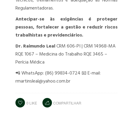
técnicos, treinamentos e adequação às Normas
Regulamentadoras.
Antecipar-se às exigências é proteger
pessoas, fortalecer a gestão e reduzir riscos
trabalhistas e previdenciários.
Dr. Raimundo Leal
CRM 606-PI | CRM 14968-MA
RQE 1067 – Medicina do Trabalho
RQE 3465 –
Perícia Médica
📲 WhatsApp: (86) 99834-0724
📧 E-mail:
rmartinsleal@yahoo.com.br
0
LIKE
COMPARTILHAR