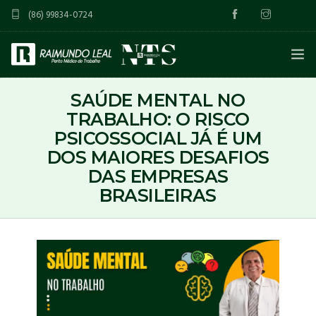
(86) 99834-0724
INÍCIO
SAÚDE MENTAL NO
TRABALHO: O RISCO
SOBRE
PSICOSSOCIAL JÁ É UM
DOS MAIORES DESAFIOS
SERVIÇOS
DAS EMPRESAS
BRASILEIRAS
INCLUSÃO DOS RISCOS PSICOSSOCIAIS NO PGR
BLOG
ASO – ATESTADO DE SAÚDE OCUPACIONAL
CONTATO
PGR – PROGRAMA DE GERENCIAMENTO DE RISCOS
PGRTR – PROGRAMA DE GERENCIAMENTO DE RISCOS DO
TRABALHO RURAL