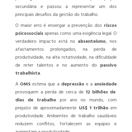
PERITO MÉDICO ASSISTENTE
secundária e passou a representar um dos
principais desafios da gestão do trabalho.
PERITO MÉDICO JUDICIAL
O maior erro é enxergar a prevenção dos
riscos
UNIVERSALIZAÇÃO DAS PERÍCIAS MÉDICAS – PERÍCIA PARA QUEM
psicossociais
apenas como uma exigência legal. O
PRECISA
verdadeiro impacto está no
absenteísmo
, nos
afastamentos prolongados, na perda de
produtividade, na alta rotatividade, na dificuldade
de reter talentos e no aumento do
passivo
trabalhista
.
A
OMS
estima que a
depressão
e a
ansiedade
provoquem a perda de cerca de
12 bilhões de
dias de trabalho
por ano no mundo, com
prejuízo de aproximadamente
US$ 1 trilhão
em
produtividade. Ambientes de trabalho saudáveis
reduzem conflitos, fortalecem as equipes e
aumentam a produtividade.