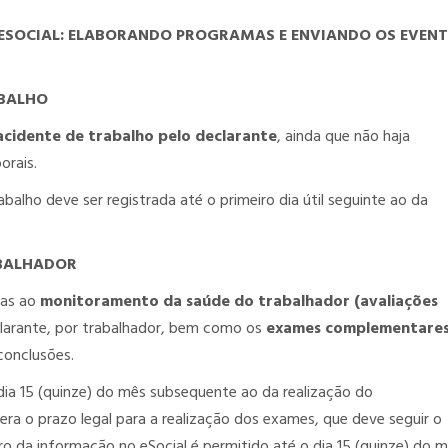
 ESOCIAL: ELABORANDO PROGRAMAS E ENVIANDO OS EVEN
ABALHO
acidente de trabalho pelo declarante
, ainda que não haja
orais.
alho deve ser registrada até o primeiro dia útil seguinte ao da
ABALHADOR
vas ao
monitoramento da saúde do trabalhador (avaliações
clarante, por trabalhador, bem como os
exames complementare
conclusões.
dia 15 (quinze) do mês subsequente ao da realização do
ra o prazo legal para a realização dos exames, que deve seguir o
ro da informação no eSocial é permitido até o dia 15 (quinze) do 