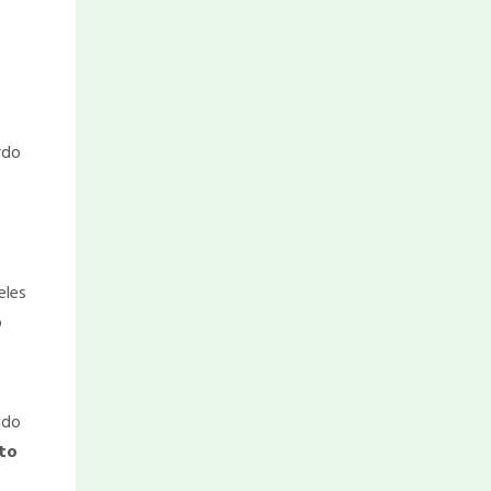
rdo
eles
o
ido
to