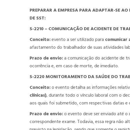
PREPARAR A EMPRESA PARA ADAPTAR-SE AO
DE SST:
S-2210 – COMUNICAÇÃO DE ACIDENTE DE TR
Conceito:
evento a ser utilizado para
comunicar 
afastamento do trabalhador de suas atividades lab
Prazo de envio:
a comunicação do acidente de trab
ocorrência e, em caso de morte, de imediato.
S-2220 MONITORAMENTO DA SAÚDE DO TR
Conceito:
o evento detalha as informações relati
clínicas)
, durante todo o vínculo laboral com o de
aos quais foi submetido, com respectivas datas e 
Prazo de envio:
o evento deve ser enviado até o 
correspondente exame. Todavia, essa regra não alte
previsto na legislação, sendo que somente o regist