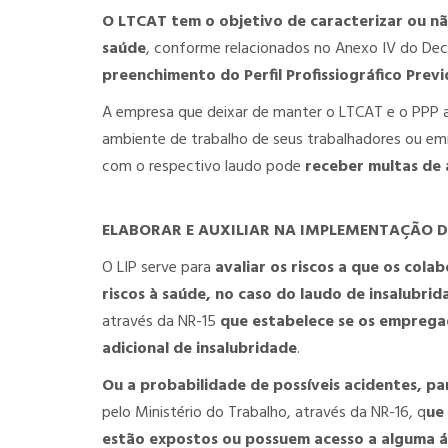
O LTCAT tem o objetivo de caracterizar ou nã
saúde
, conforme relacionados no Anexo IV do Dec
preenchimento do Perfil Profissiográfico Previ
A empresa que deixar de manter o LTCAT e o PPP a
ambiente de trabalho de seus trabalhadores ou e
com o respectivo laudo pode
receber multas de 
ELABORAR E AUXILIAR NA IMPLEMENTAÇÃO DE
O LIP serve para
avaliar os riscos a que os col
riscos à saúde, no caso do laudo de insalubri
através da NR-15
que estabelece se os emprega
adicional de insalubridade
.
Ou a probabilidade de possíveis acidentes, pa
pelo Ministério do Trabalho, através da NR-16, q
ue
estão expostos ou possuem acesso a alguma á