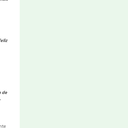
eliz
a de
r
inte