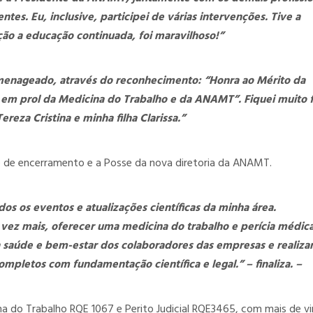
tes. Eu, inclusive, participei de várias intervenções. Tive a
ção a educação continuada, foi maravilhoso!”
homenageado, através do reconhecimento: “Honra ao Mérito da
 prol da Medicina do Trabalho e da ANAMT”. Fiquei muito f
eza Cristina e minha filha Clarissa.”
de de encerramento e a Posse da nova diretoria da ANAMT.
os os eventos e atualizações científicas da minha área.
vez mais, oferecer uma medicina do trabalho e perícia médic
 saúde e bem-estar dos colaboradores das empresas e realiza
mpletos com fundamentação científica e legal.” – finaliza. –
na do Trabalho RQE 1067 e Perito Judicial RQE3465, com mais de v