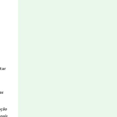
tar
as
ação
nais