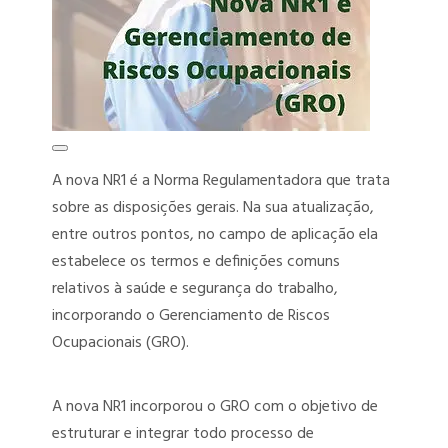
PGRSS – PROGRAMA DE GERENCIAMENTO DE RESÍDUOS DOS
SERVIÇOS DE SAÚDE
PCMSO – PROGRAMA DE CONTROLE MÉDICO DE SAÚDE
OCUPACIONAL
LTCAT – LAUDO TÉCNICO DAS CONDIÇÕES AMBIENTAIS DO
A nova NR1 é a Norma Regulamentadora que trata
TRABALHO
sobre as disposições gerais. Na sua atualização,
entre outros pontos, no campo de aplicação ela
LIP – LAUDO DE INSALUBRIDADE E PERICULOSIDADE
estabelece os termos e definições comuns
relativos à saúde e segurança do trabalho,
ENVIO DOS EVENTOS SST AO ESOCIAL
incorporando o Gerenciamento de Riscos
AET – ANÁLISE ERGONÔMICA DO TRABALHO
Ocupacionais (GRO).
DET – DOMICÍLIO ELETRÔNICO TRABALHISTA
A nova NR1 incorporou o GRO com o objetivo de
TREINAMENTOS SST
estruturar e integrar todo processo de