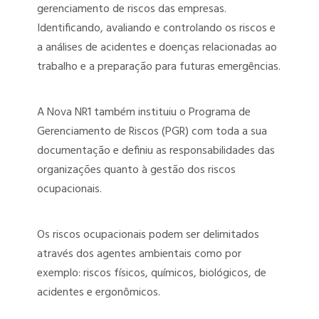
gerenciamento de riscos das empresas.
PERITO MÉDICO ASSISTENTE
Identificando, avaliando e controlando os riscos e
PERITO MÉDICO JUDICIAL
a análises de acidentes e doenças relacionadas ao
trabalho e a preparação para futuras emergências.
UNIVERSALIZAÇÃO DAS PERÍCIAS MÉDICAS – PERÍCIA PARA QUEM
PRECISA
A Nova NR1 também instituiu o Programa de
Gerenciamento de Riscos (PGR) com toda a sua
documentação e definiu as responsabilidades das
organizações quanto à gestão dos riscos
ocupacionais.
Os riscos ocupacionais podem ser delimitados
através dos agentes ambientais como por
exemplo: riscos físicos, químicos, biológicos, de
acidentes e ergonômicos.